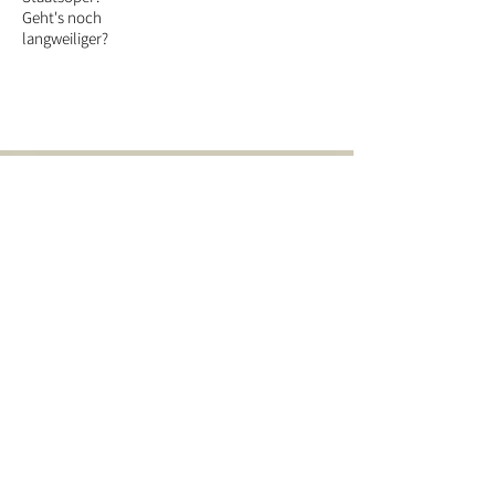
Geht's noch
langweiliger?
Sign up now to Nikola's newsletter to get latest