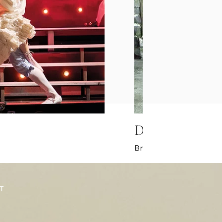
Der Freischütz
Bregenzer Festspiele
T