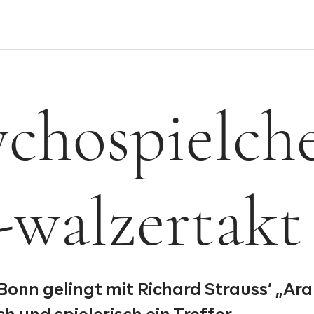
ychospielch
-walzertakt
Bonn gelingt mit Richard Strauss’ „Ara