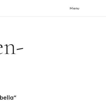
Menu
en-
bella“