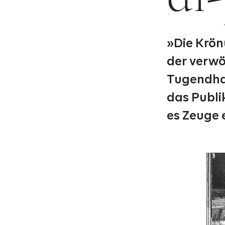
»Die Krön
der verwö
Tugendhaf
das Publi
es Zeuge 