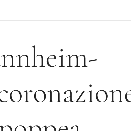
nnheim-
ncoronazion
-poppea