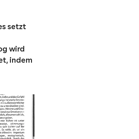
es setzt
og wird
et, indem