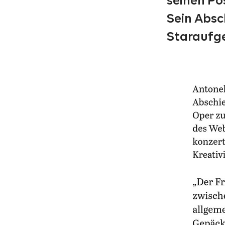
seinen P
Sein Absc
Staraufg